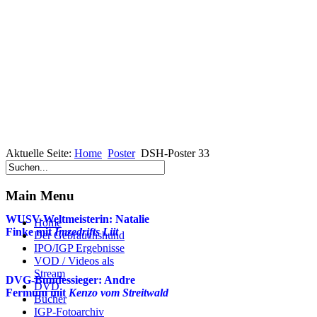
Aktuelle Seite:
Home
Poster
DSH-Poster 33
Aktuelles
Main Menu
WUSV-Weltmeisterin: Natalie
Home
Finke mit
Imzedrifts Liit
Der Gebrauchshund
IPO/IGP Ergebnisse
VOD / Videos als
Stream
DVG-Bundessieger: Andre
DVD
Fermum mit
Kenzo vom Streitwald
Bücher
IGP-Fotoarchiv