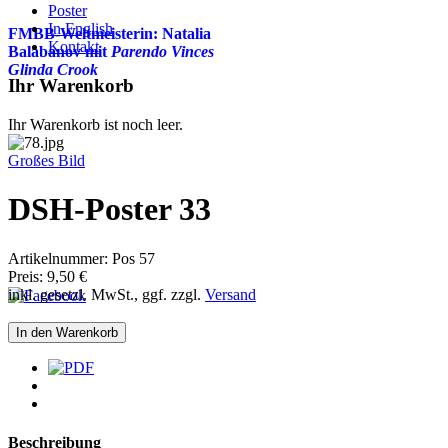
Poster
In English
FMBB-Weltmeisterin: Natalia
Kontakt
Balabanov mit
Parendo Vinces
Glinda Crook
Ihr Warenkorb
Ihr Warenkorb ist noch leer.
Großes Bild
DSH-Poster 33
Artikelnummer:
Pos 57
Preis:
9,50 €
inkl. gesetzl. MwSt., ggf. zzgl.
Versand
Beschreibung