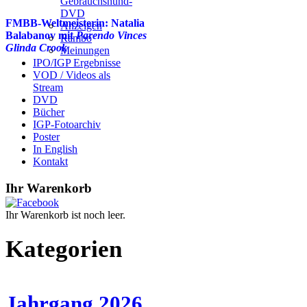
Gebrauchshund-
DVD
FMBB-Weltmeisterin: Natalia
Anzeigen
Balabanov mit
Parendo Vinces
Rambo
Glinda Crook
Meinungen
IPO/IGP Ergebnisse
VOD / Videos als
Stream
DVD
Bücher
IGP-Fotoarchiv
Poster
In English
Kontakt
Ihr Warenkorb
Ihr Warenkorb ist noch leer.
Kategorien
Jahrgang 2026