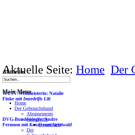
Aktuelle Seite:
Home
Der 
Aktuelles
Main Menu
WUSV-Weltmeisterin: Natalie
Finke mit
Imzedrifts Liit
Home
Der Gebrauchshund
Abonnements
DVG-Bundessieger: Andre
Einzelhefte
Fermum mit
Kenzo vom Streitwald
Downloads
Der